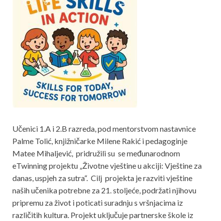
Učenici 1.A i 2.B razreda, pod mentorstvom nastavnice
Palme Tolić, knjižničarke Milene Rakić i pedagoginje
Matee Mihaljević, pridružili su se međunarodnom
eTwinning projektu „Životne vještine u akciji: Vještine za
danas, uspjeh za sutra“. Cilj projekta je razviti vještine
naših učenika potrebne za 21. stoljeće, podržati njihovu
pripremu za život i poticati suradnju s vršnjacima iz
različitih kultura. Projekt uključuje partnerske škole iz