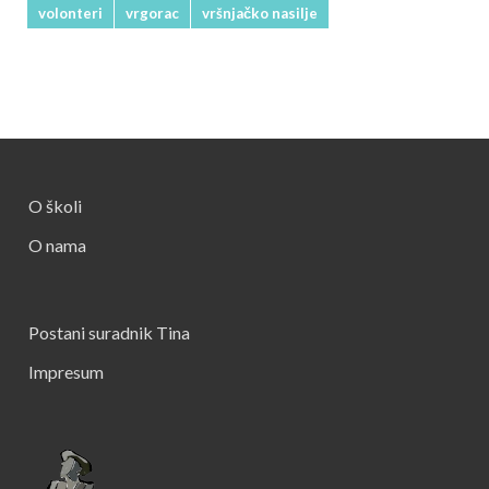
volonteri
vrgorac
vršnjačko nasilje
O školi
O nama
Postani suradnik Tina
Impresum