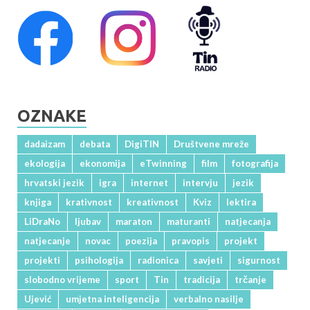
OZNAKE
dadaizam
debata
DigiTIN
Društvene mreže
ekologija
ekonomija
eTwinning
film
fotografija
hrvatski jezik
igra
internet
intervju
jezik
knjiga
krativnost
kreativnost
Kviz
lektira
LiDraNo
ljubav
maraton
maturanti
natjecanja
natjecanje
novac
poezija
pravopis
projekt
projekti
psihologija
radionica
savjeti
sigurnost
slobodno vrijeme
sport
Tin
tradicija
trčanje
Ujević
umjetna inteligencija
verbalno nasilje