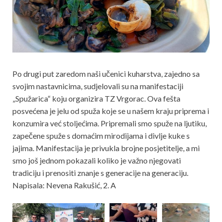
Po drugi put zaredom naši učenici kuharstva, zajedno sa
svojim nastavnicima, sudjelovali su na manifestaciji
„Spužarica“ koju organizira TZ Vrgorac. Ova fešta
posvećena je jelu od spuža koje se u našem kraju priprema i
konzumira već stoljećima. Pripremali smo spuže na ljutiku,
zapečene spuže s domaćim mirodijama i divlje kuke s
jajima. Manifestacija je privukla brojne posjetitelje, a mi
smo još jednom pokazali koliko je važno njegovati
tradiciju i prenositi znanje s generacije na generaciju.
Napisala: Nevena Rakušić, 2. A