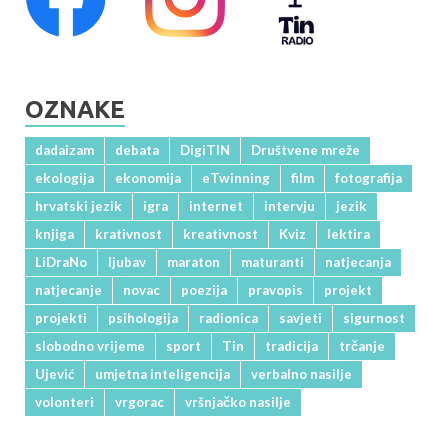
OZNAKE
dadaizam
debata
DigiTIN
Društvene mreže
ekologija
ekonomija
eTwinning
film
fotografija
hrvatski jezik
igra
internet
intervju
jezik
knjiga
krativnost
kreativnost
Kviz
lektira
LiDraNo
ljubav
maraton
maturanti
natjecanja
natjecanje
novac
poezija
pravopis
projekt
projekti
psihologija
radionica
savjeti
sigurnost
slobodno vrijeme
sport
Tin
tradicija
trčanje
Ujević
umjetna inteligencija
verbalno nasilje
volonteri
vrgorac
vršnjačko nasilje