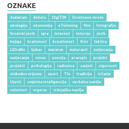
OZNAKE
dadaizam
debata
DigiTIN
Društvene mreže
ekologija
ekonomija
eTwinning
film
fotografija
hrvatski jezik
igra
internet
intervju
jezik
knjiga
krativnost
kreativnost
Kviz
lektira
LiDraNo
ljubav
maraton
maturanti
natjecanja
natjecanje
novac
poezija
pravopis
projekt
projekti
psihologija
radionica
savjeti
sigurnost
slobodno vrijeme
sport
Tin
tradicija
trčanje
Ujević
umjetna inteligencija
verbalno nasilje
volonteri
vrgorac
vršnjačko nasilje