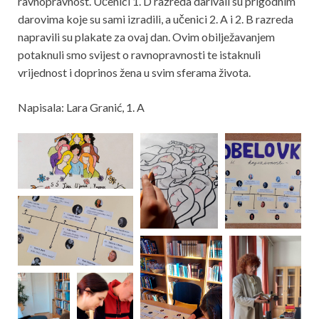
ravnopravnost. Učenici 1. D razreda darivali su prigodnim
darovima koje su sami izradili, a učenici 2. A i 2. B razreda
napravili su plakate za ovaj dan. Ovim obilježavanjem
potaknuli smo svijest o ravnopravnosti te istaknuli
vrijednost i doprinos žena u svim sferama života.
Napisala: Lara Granić, 1. A