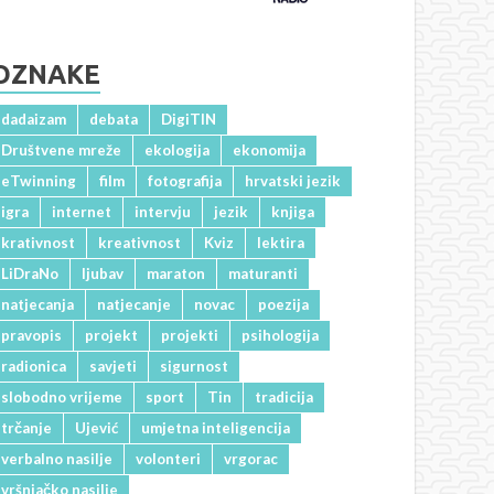
OZNAKE
dadaizam
debata
DigiTIN
Društvene mreže
ekologija
ekonomija
eTwinning
film
fotografija
hrvatski jezik
igra
internet
intervju
jezik
knjiga
krativnost
kreativnost
Kviz
lektira
LiDraNo
ljubav
maraton
maturanti
natjecanja
natjecanje
novac
poezija
pravopis
projekt
projekti
psihologija
radionica
savjeti
sigurnost
slobodno vrijeme
sport
Tin
tradicija
trčanje
Ujević
umjetna inteligencija
verbalno nasilje
volonteri
vrgorac
vršnjačko nasilje