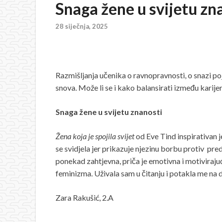
Snaga žene u svijetu zn
28 siječnja, 2025
Razmišljanja učenika o ravnopravnosti, o snazi poj
snova. Može li se i kako balansirati između karijer
Snaga žene u svijetu znanosti
Žena koja je spojila svijet
od Eve Tind inspirativan 
se svidjela jer prikazuje njezinu borbu protiv pre
ponekad zahtjevna, priča je emotivna i motivirajuća
feminizma. Uživala sam u čitanju i potakla me na 
Zara Rakušić, 2.A