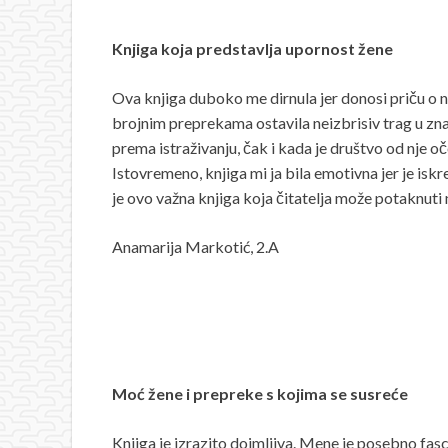
Knjiga koja predstavlja upornost žene
Ova knjiga duboko me dirnula jer donosi priču o 
brojnim preprekama ostavila neizbrisiv trag u zna
prema istraživanju, čak i kada je društvo od nje o
Istovremeno, knjiga mi ja bila emotivna jer je is
je ovo važna knjiga koja čitatelja može potaknuti n
Anamarija Markotić, 2.A
Moć žene i prepreke s kojima se susreće
Knjiga je izrazito dojmljiva. Mene je posebno fas