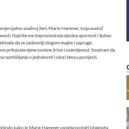
nevjerojatno snažnoj ženi, Marie Hammer, koja unatoč
nosti. Najviše me impresionirala njezina upornost i ljubav
čekivalo da se zadovolji ulogom majke i supruge.
kreno prikazala njene osobne žrtve i osamljenost. Smatram da
a razmišljanje o jednakosti i ulozi žena u povijesti.
ciniralo kako je Marie Hammer uspjela postati istaknuta