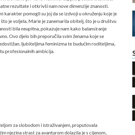
atne rezultate i otkrivši nam nove dimenzije znanosti.
i karakter pomogli su joj da se izdvoji u okruženju koje je
o je voljela, Marie je zanemarila obitelj, što je u društvu
nanosti bila neupitna, pokazuje nam kako balansiranje
ovno. Ovo djelo bih preporučila svim ženama koje se
nedostižan, ljubiteljima feminizma te budućim roditeljima,
u profesionalnih ambicija.
a željom za slobodom i istraživanjem, proputovala
im njezina strast za avanturom dolazila je s cijenom,