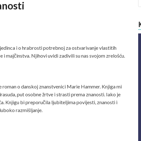
anosti
edinca i o hrabrosti potrebnoj za ostvarivanje vlastitih
e i majčinstva. Njihovi uvidi zadivili su nas svojom zrelošću.
je roman o danskoj znanstvenici Marie Hammer. Knjiga mi
drasuda, put osobne žrtve i strasti prema znanosti. Iako je
. Knjigu bi preporučila ljubiteljima povijesti, znanosti i
duboko razmišljanje.