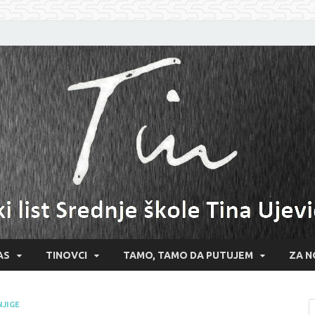
AS
TINOVCI
TAMO, TAMO DA PUTUJEM
ZA N
NJIGE