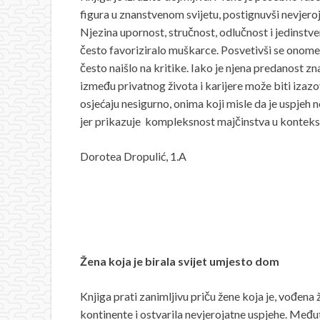
figura u znanstvenom svijetu, postignuvši nevjeroj
Njezina upornost, stručnost, odlučnost i jedinstven
često favoriziralo muškarce. Posvetivši se onome št
često naišlo na kritike. Iako je njena predanost z
između privatnog života i karijere može biti izaz
osjećaju nesigurno, onima koji misle da je uspjeh 
jer prikazuje kompleksnost majčinstva u kontekst
Dorotea Dropulić, 1.A
Žena koja je birala svijet umjesto dom
Knjiga prati zanimljivu priču žene koja je, vođen
kontinente i ostvarila nevjerojatne uspjehe. Međut