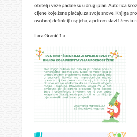
obitelj i veze padale su u drugi plan. Autorica kro
cijene koje žene plaćaju za svoje snove. Knjiga pro
osobnoj definiciji uspjeha, a pritom slavi i žensk
Lara Granić 1.a