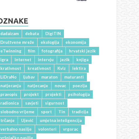
OZNAKE
dadaizam
debata
DigiTIN
Društvene mreže
ekologija
ekonomija
eTwinning
film
fotografija
hrvatski jezik
igra
internet
intervju
jezik
knjiga
krativnost
kreativnost
Kviz
lektira
LiDraNo
ljubav
maraton
maturanti
natjecanja
natjecanje
novac
poezija
pravopis
projekt
projekti
psihologija
radionica
savjeti
sigurnost
slobodno vrijeme
sport
Tin
tradicija
trčanje
Ujević
umjetna inteligencija
verbalno nasilje
volonteri
vrgorac
vršnjačko nasilje