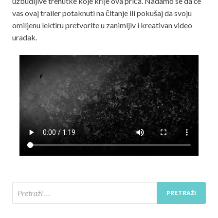
uzbudljive trenutke koje krije ova priča. Nadamo se da će
vas ovaj trailer potaknuti na čitanje ili pokušaj da svoju
omiljenu lektiru pretvorite u zanimljiv i kreativan video
uradak.