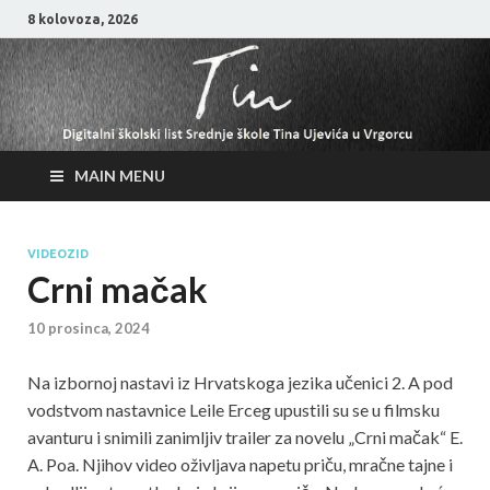
8 kolovoza, 2026
MAIN MENU
VIDEOZID
Crni mačak
10 prosinca, 2024
Na izbornoj nastavi iz Hrvatskoga jezika učenici 2. A pod
vodstvom nastavnice Leile Erceg upustili su se u filmsku
avanturu i snimili zanimljiv trailer za novelu „Crni mačak“ E.
A. Poa. Njihov video oživljava napetu priču, mračne tajne i