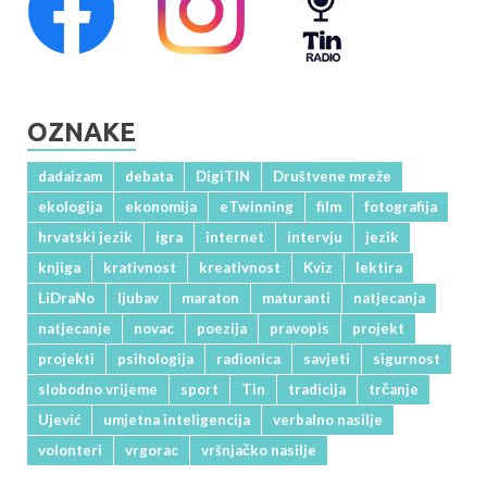
OZNAKE
dadaizam
debata
DigiTIN
Društvene mreže
ekologija
ekonomija
eTwinning
film
fotografija
hrvatski jezik
igra
internet
intervju
jezik
knjiga
krativnost
kreativnost
Kviz
lektira
LiDraNo
ljubav
maraton
maturanti
natjecanja
natjecanje
novac
poezija
pravopis
projekt
projekti
psihologija
radionica
savjeti
sigurnost
slobodno vrijeme
sport
Tin
tradicija
trčanje
Ujević
umjetna inteligencija
verbalno nasilje
volonteri
vrgorac
vršnjačko nasilje