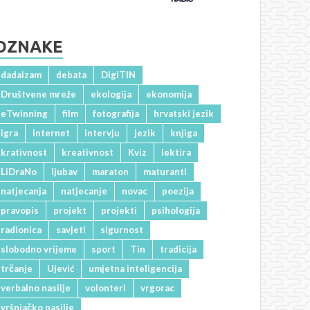
OZNAKE
dadaizam
debata
DigiTIN
Društvene mreže
ekologija
ekonomija
eTwinning
film
fotografija
hrvatski jezik
igra
internet
intervju
jezik
knjiga
krativnost
kreativnost
Kviz
lektira
LiDraNo
ljubav
maraton
maturanti
natjecanja
natjecanje
novac
poezija
pravopis
projekt
projekti
psihologija
radionica
savjeti
sigurnost
slobodno vrijeme
sport
Tin
tradicija
trčanje
Ujević
umjetna inteligencija
verbalno nasilje
volonteri
vrgorac
vršnjačko nasilje