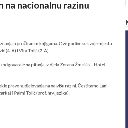
n na nacionalnu razinu
u znanja o pročitanim knjigama. Ove godine su svoje mjesto
 (4. A) i Vita Tolić (2. A).
u odgovarale na pitanja iz djela Zorana Žmirića – Hotel
ekle pravo sudjelovanja na najvišu razini. Čestitamo Lani,
rka) i Palmi Tolić (prof. hrv. jezika).