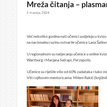
Mreža čitanja – plasma
5 travnja, 2024
Već nekoliko godina naši učenici sudjeluju u kviz
na nacionalnu razinu ostvarile učenice Lana Šalinović
U regionalnom su natjecanju učenice u online kviz
Wartburg i Marjana Satrapi, Perzepolis.
Učenice su riješile više od 60% zadataka i tako st
Viti i njihovim mentoricama: Mileni Rakić (knjižniča