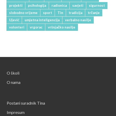
projekti
psihologija
radionica
savjeti
sigurnost
slobodno vrijeme
sport
Tin
tradicija
trčanje
Ujević
umjetna inteligencija
verbalno nasilje
volonteri
vrgorac
vršnjačko nasilje
O školi
O nama
Postani suradnik Tina
Impresum