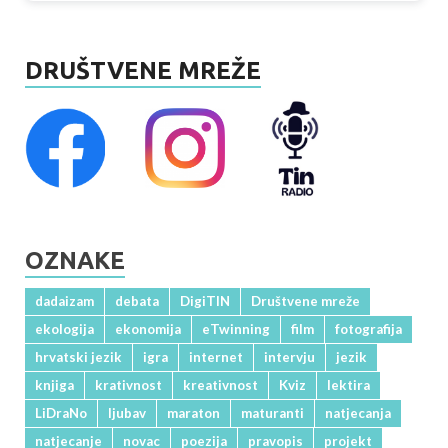
DRUŠTVENE MREŽE
OZNAKE
dadaizam
debata
DigiTIN
Društvene mreže
ekologija
ekonomija
eTwinning
film
fotografija
hrvatski jezik
igra
internet
intervju
jezik
knjiga
krativnost
kreativnost
Kviz
lektira
LiDraNo
ljubav
maraton
maturanti
natjecanja
natjecanje
novac
poezija
pravopis
projekt