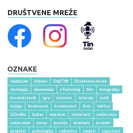
DRUŠTVENE MREŽE
OZNAKE
dadaizam
debata
DigiTIN
Društvene mreže
ekologija
ekonomija
eTwinning
film
fotografija
hrvatski jezik
igra
internet
intervju
jezik
knjiga
krativnost
kreativnost
Kviz
lektira
LiDraNo
ljubav
maraton
maturanti
natjecanja
natjecanje
novac
poezija
pravopis
projekt
projekti
psihologija
radionica
savjeti
sigurnost