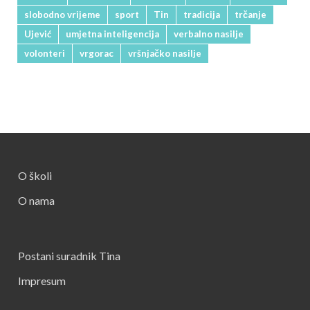
slobodno vrijeme
sport
Tin
tradicija
trčanje
Ujević
umjetna inteligencija
verbalno nasilje
volonteri
vrgorac
vršnjačko nasilje
O školi
O nama
Postani suradnik Tina
Impresum