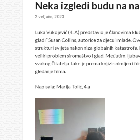
Neka izgledi budu na na
2 veljače, 2023
Luka Vukojević (4. A) predstavio je članovima k
gladi” Susan Collins, autorice za djecu i mlade. O
strukturi svijeta nakon niza globalnih katastrofa. 
veliki problem siromaštvo i glad. Međutim, ljubav, 
svakog čitatelja. Iako je prema knjizi snimljen i f
gledanje filma.
Napisala: Marija Tolić, 4.a