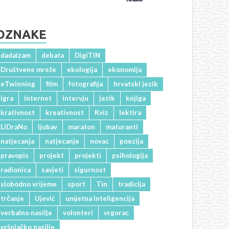
OZNAKE
dadaizam
debata
DigiTIN
Društvene mreže
ekologija
ekonomija
eTwinning
film
fotografija
hrvatski jezik
igra
internet
intervju
jezik
knjiga
krativnost
kreativnost
Kviz
lektira
LiDraNo
ljubav
maraton
maturanti
natjecanja
natjecanje
novac
poezija
pravopis
projekt
projekti
psihologija
radionica
savjeti
sigurnost
slobodno vrijeme
sport
Tin
tradicija
trčanje
Ujević
umjetna inteligencija
verbalno nasilje
volonteri
vrgorac
vršnjačko nasilje