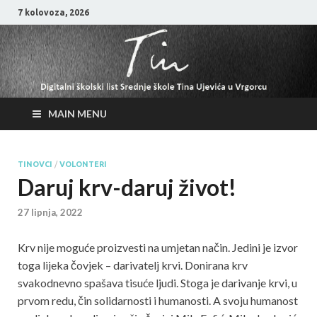
7 kolovoza, 2026
MAIN MENU
TINOVCI
/
VOLONTERI
Daruj krv-daruj život!
27 lipnja, 2022
Krv nije moguće proizvesti na umjetan način. Jedini je izvor
toga lijeka čovjek – darivatelj krvi. Donirana krv
svakodnevno spašava tisuće ljudi. Stoga je darivanje krvi, u
prvom redu, čin solidarnosti i humanosti. A svoju humanost