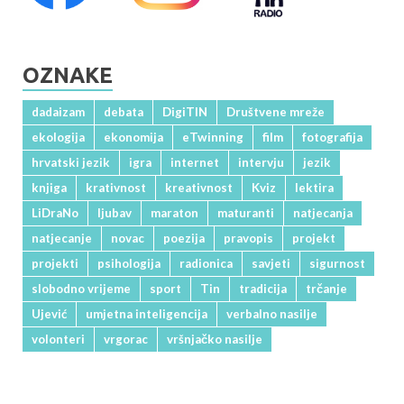
OZNAKE
dadaizam
debata
DigiTIN
Društvene mreže
ekologija
ekonomija
eTwinning
film
fotografija
hrvatski jezik
igra
internet
intervju
jezik
knjiga
krativnost
kreativnost
Kviz
lektira
LiDraNo
ljubav
maraton
maturanti
natjecanja
natjecanje
novac
poezija
pravopis
projekt
projekti
psihologija
radionica
savjeti
sigurnost
slobodno vrijeme
sport
Tin
tradicija
trčanje
Ujević
umjetna inteligencija
verbalno nasilje
volonteri
vrgorac
vršnjačko nasilje