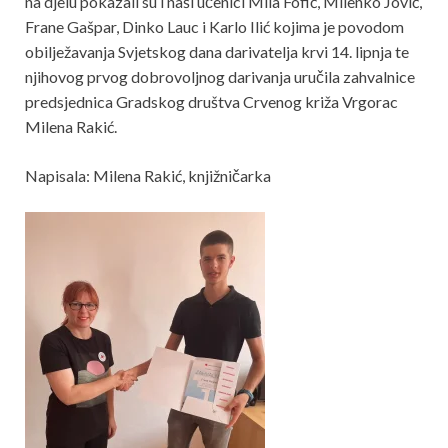
na djelu pokazali su i naši učenici Mila Fofić, Milenko Jović,
Frane Gašpar, Dinko Lauc i Karlo Ilić kojima je povodom
obilježavanja Svjetskog dana darivatelja krvi 14. lipnja te
njihovog prvog dobrovoljnog darivanja uručila zahvalnice
predsjednica Gradskog društva Crvenog križa Vrgorac
Milena Rakić.
Napisala: Milena Rakić, knjižničarka