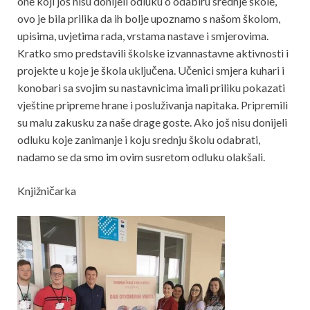
one koji još nisu donijeli odluku o odabiru srednje škole,
ovo je bila prilika da ih bolje upoznamo s našom školom,
upisima, uvjetima rada, vrstama nastave i smjerovima.
Kratko smo predstavili školske izvannastavne aktivnosti i
projekte u koje je škola uključena. Učenici smjera kuhari i
konobari sa svojim su nastavnicima imali priliku pokazati
vještine pripreme hrane i posluživanja napitaka. Pripremili
su malu zakusku za naše drage goste. Ako još nisu donijeli
odluku koje zanimanje i koju srednju školu odabrati,
nadamo se da smo im ovim susretom odluku olakšali.
Knjižničarka