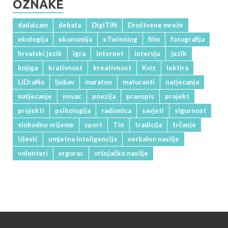
OZNAKE
dadaizam
debata
DigiTIN
Društvene mreže
ekologija
ekonomija
eTwinning
film
fotografija
hrvatski jezik
igra
internet
intervju
jezik
knjiga
krativnost
kreativnost
Kviz
lektira
LiDraNo
ljubav
maraton
maturanti
natjecanja
natjecanje
novac
poezija
pravopis
projekt
projekti
psihologija
radionica
savjeti
sigurnost
slobodno vrijeme
sport
Tin
tradicija
trčanje
Ujević
umjetna inteligencija
verbalno nasilje
volonteri
vrgorac
vršnjačko nasilje