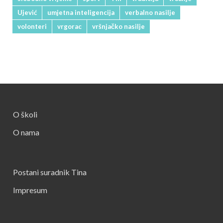
Ujević
umjetna inteligencija
verbalno nasilje
volonteri
vrgorac
vršnjačko nasilje
O školi
O nama
Postani suradnik Tina
Impresum