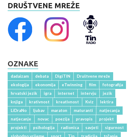
DRUŠTVENE MREŽE
OZNAKE
dadaizam
debata
DigiTIN
Društvene mreže
ekologija
ekonomija
eTwinning
film
fotografija
hrvatski jezik
igra
internet
intervju
jezik
knjiga
krativnost
kreativnost
Kviz
lektira
LiDraNo
ljubav
maraton
maturanti
natjecanja
natjecanje
novac
poezija
pravopis
projekt
projekti
psihologija
radionica
savjeti
sigurnost
slobodno vrijeme
sport
Tin
tradicija
trčanje