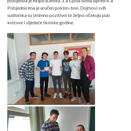
pobijedila je ekipa učenika 3. a s pola boda ispred 4. a.
Pobjednicima je uručen poklon-bon. Dojmovi svih
sudionika su iznimno pozitivni te željno očekuju pub
kvizove i sljedeće školske godine.