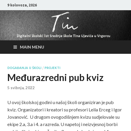
9 kolovoza, 2026
MAIN MENU
DOGAĐANJA U ŠKOLI
/
PROJEKTI
Međurazredni pub kviz
5 svibnja, 2022
U ovoj školskoj godini u našoj školi organiziran je pub
kviz. Organizatori i kreatori su profesori Leila Erceg i Igor
Jovanović. U drugom ovogodišnjem kvizu sudjelovale su
ekipe 2.a, 3.a i 4. a razreda. U napetoj i neizvjesnoj borbi