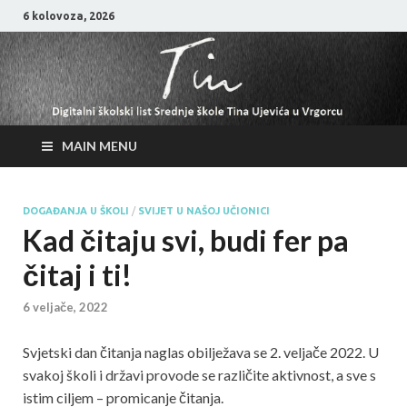
6 kolovoza, 2026
MAIN MENU
DOGAĐANJA U ŠKOLI
/
SVIJET U NAŠOJ UČIONICI
Kad čitaju svi, budi fer pa
čitaj i ti!
6 veljače, 2022
Svjetski dan čitanja naglas obilježava se 2. veljače 2022. U
svakoj školi i državi provode se različite aktivnost, a sve s
istim ciljem – promicanje čitanja.