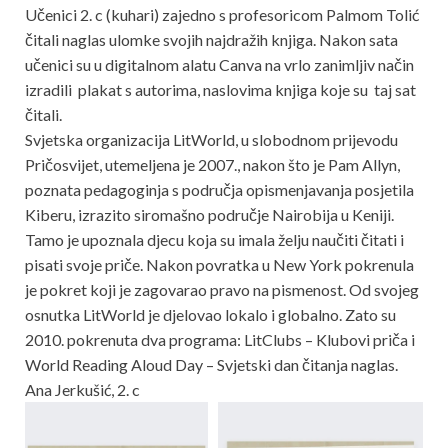
Učenici 2. c (kuhari) zajedno s profesoricom Palmom Tolić
čitali naglas ulomke svojih najdražih knjiga. Nakon sata
učenici su u digitalnom alatu Canva na vrlo zanimljiv način
izradili plakat s autorima, naslovima knjiga koje su taj sat
čitali.
Svjetska organizacija LitWorld, u slobodnom prijevodu
Pričosvijet, utemeljena je 2007., nakon što je Pam Allyn,
poznata pedagoginja s područja opismenjavanja posjetila
Kiberu, izrazito siromašno područje Nairobija u Keniji.
Tamo je upoznala djecu koja su imala želju naučiti čitati i
pisati svoje priče. Nakon povratka u New York pokrenula
je pokret koji je zagovarao pravo na pismenost. Od svojeg
osnutka LitWorld je djelovao lokalo i globalno. Zato su
2010. pokrenuta dva programa: LitClubs – Klubovi priča i
World Reading Aloud Day – Svjetski dan čitanja naglas.
Ana Jerkušić, 2. c