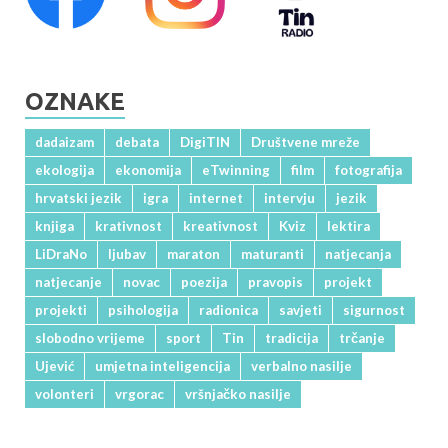
OZNAKE
dadaizam
debata
DigiTIN
Društvene mreže
ekologija
ekonomija
eTwinning
film
fotografija
hrvatski jezik
igra
internet
intervju
jezik
knjiga
krativnost
kreativnost
Kviz
lektira
LiDraNo
ljubav
maraton
maturanti
natjecanja
natjecanje
novac
poezija
pravopis
projekt
projekti
psihologija
radionica
savjeti
sigurnost
slobodno vrijeme
sport
Tin
tradicija
trčanje
Ujević
umjetna inteligencija
verbalno nasilje
volonteri
vrgorac
vršnjačko nasilje