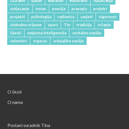
LiDraNo
ljubav
maraton
maturanti
natjecanja
natjecanje
novac
poezija
pravopis
projekt
projekti
psihologija
radionica
savjeti
sigurnost
slobodno vrijeme
sport
Tin
tradicija
trčanje
Ujević
umjetna inteligencija
verbalno nasilje
volonteri
vrgorac
vršnjačko nasilje
O školi
O nama
Postani suradnik Tina