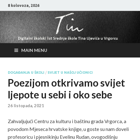
8 kolovoza, 2026
MAIN MENU
DOGAĐANJA U ŠKOLI
/
SVIJET U NAŠOJ UČIONICI
Poezijom otkrivamo svijet
ljepote u sebi i oko sebe
26 listopada, 2021
Zahvaljujući Centru za kulturu i baštinu grada Vrgorca, a
povodom Mjeseca hrvatske knjige, u goste su nam doveli
profesoricu i pjesnikinju Evelinu Rudan, ovogodišnju