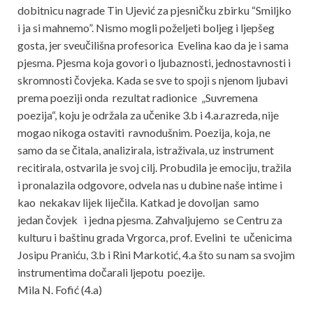
dobitnicu nagrade Tin Ujević za pjesničku zbirku “Smiljko
i ja si mahnemo”. Nismo mogli poželjeti boljeg i ljepšeg
gosta, jer sveučilišna profesorica Evelina kao da je i sama
pjesma. Pjesma koja govori o ljubaznosti, jednostavnosti i
skromnosti čovjeka. Kada se sve to spoji s njenom ljubavi
prema poeziji onda rezultat radionice „Suvremena
poezija“, koju je održala za učenike 3.b i 4.a.razreda, nije
mogao nikoga ostaviti ravnodušnim. Poezija, koja, ne
samo da se čitala, analizirala, istraživala, uz instrument
recitirala, ostvarila je svoj cilj. Probudila je emociju, tražila
i pronalazila odgovore, odvela nas u dubine naše intime i
kao nekakav lijek liječila. Katkad je dovoljan samo
jedan čovjek i jedna pjesma. Zahvaljujemo se Centru za
kulturu i baštinu grada Vrgorca, prof. Evelini te učenicima
Josipu Praniću, 3.b i Rini Markotić, 4.a što su nam sa svojim
instrumentima dočarali ljepotu poezije.
Mila N. Fofić (4.a)