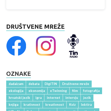
DRUŠTVENE MREŽE
OZNAKE
dadaizam
debata
DigiTIN
Društvene mreže
ekologija
ekonomija
eTwinning
film
fotografija
hrvatski jezik
igra
internet
intervju
jezik
knjiga
krativnost
kreativnost
Kviz
lektira