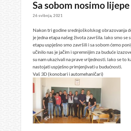
Sa sobom nosimo lijep
26 svibnja, 2021
Nakon tri godine srednjoškolskog obrazovanja došao 
je jedna etapa našeg života završila. Iako smo se s
etapu uspješno smo završili i sa sobom ćemo ponij
učinilo nas je jačim i spremnijim za buduće izazov
su nam ukazivali na prave vrijednosti. Iako se to ka
nastojati uspješno primjenjivati u budućnosti.
Vaš 3D (konobari i automehaničari)