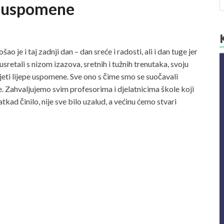
e uspomene
je i taj zadnji dan – dan sreće i radosti, ali i dan tuge jer
usretali s nizom izazova, sretnih i tužnih trenutaka, svoju
eti lijepe uspomene. Sve ono s čime smo se suočavali
e. Zahvaljujemo svim profesorima i djelatnicima škole koji
tkad činilo, nije sve bilo uzalud, a većinu ćemo stvari