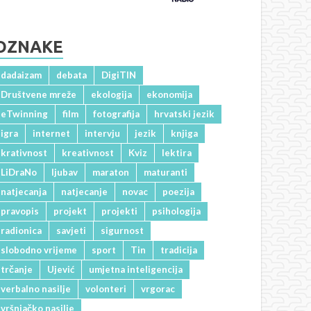
OZNAKE
dadaizam
debata
DigiTIN
Društvene mreže
ekologija
ekonomija
eTwinning
film
fotografija
hrvatski jezik
igra
internet
intervju
jezik
knjiga
krativnost
kreativnost
Kviz
lektira
LiDraNo
ljubav
maraton
maturanti
natjecanja
natjecanje
novac
poezija
pravopis
projekt
projekti
psihologija
radionica
savjeti
sigurnost
slobodno vrijeme
sport
Tin
tradicija
trčanje
Ujević
umjetna inteligencija
verbalno nasilje
volonteri
vrgorac
vršnjačko nasilje