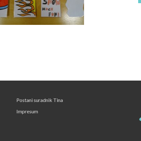
Postani suradnik Tina
Impresum