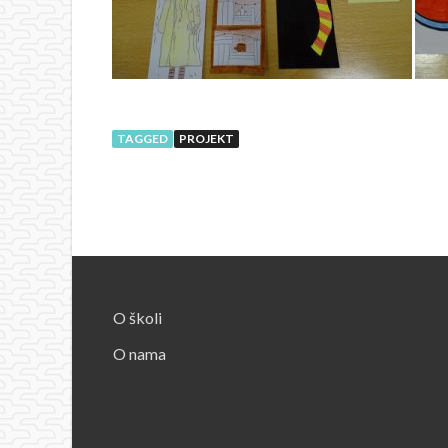
TAGGED
PROJEKT
O školi
O nama