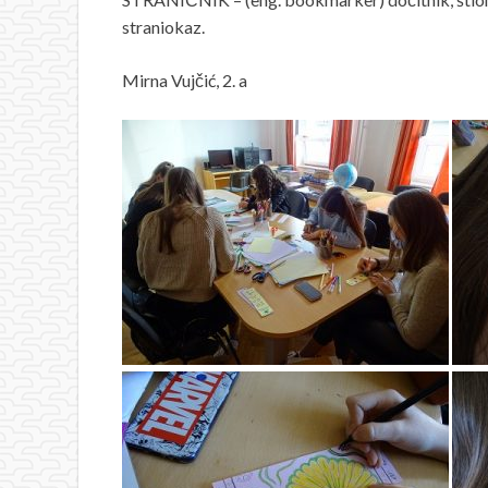
straniokaz.
Mirna Vujčić, 2. a