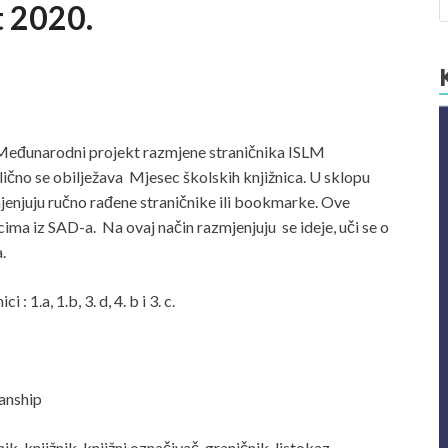
 2020.
 u Međunarodni projekt razmjene straničnika ISLM
se obilježava Mjesec školskih knjižnica. U sklopu
zmjenjuju ručno rađene straničnike ili bookmarke. Ove
ima iz SAD-a. Na ovaj način razmjenjuju se ideje, uči se o
.
: 1.a, 1.b, 3. d, 4. b i 3. c.
ianship
 knjižnik, knjižni označivač, graničnik, listokaz,