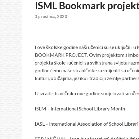
ISML Bookmark projekt
3 prosinca, 2020
I ove školske godine naši učenici su se uključili
BOOKMARK PROJECT. Ovim projektom simbolično 
projekta škole i učenici sa svih strana svijeta ra
godine ćemo naše straničnike razmijeniti sa učenic
kulturi, običajima, jeziku i tradiciji zemlje partnera
U izradi straničnika ove godine sudjelovali su učenici 
ISLM – International School Library Month
IASL – International Association of School Librar
STRANIČNIK – (eng. bookmarker) dočitnik, štionik,