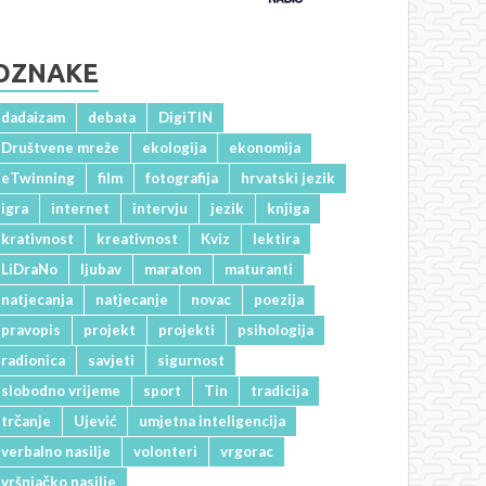
OZNAKE
dadaizam
debata
DigiTIN
Društvene mreže
ekologija
ekonomija
eTwinning
film
fotografija
hrvatski jezik
igra
internet
intervju
jezik
knjiga
krativnost
kreativnost
Kviz
lektira
LiDraNo
ljubav
maraton
maturanti
natjecanja
natjecanje
novac
poezija
pravopis
projekt
projekti
psihologija
radionica
savjeti
sigurnost
slobodno vrijeme
sport
Tin
tradicija
trčanje
Ujević
umjetna inteligencija
verbalno nasilje
volonteri
vrgorac
vršnjačko nasilje