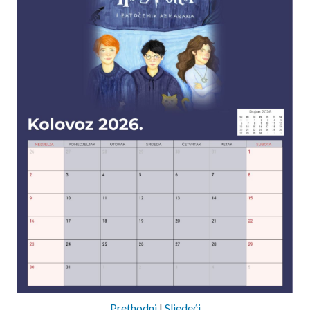
Prethodni
|
Sljedeći