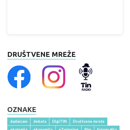
DRUŠTVENE MREŽE
OZNAKE
dadaizam
debata
DigiTIN
Društvene mreže
ekologija
ekonomija
eTwinning
film
fotografija