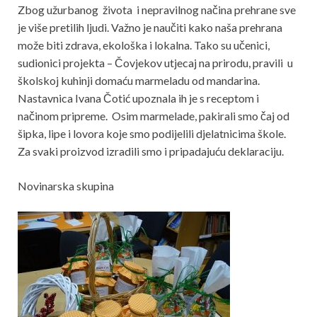
Zbog užurbanog života i nepravilnog načina prehrane sve
je više pretilih ljudi. Važno je naučiti kako naša prehrana
može biti zdrava, ekološka i lokalna. Tako su učenici,
sudionici projekta – Čovjekov utjecaj na prirodu, pravili u
školskoj kuhinji domaću marmeladu od mandarina.
Nastavnica Ivana Čotić upoznala ih je s receptom i
načinom pripreme. Osim marmelade, pakirali smo čaj od
šipka, lipe i lovora koje smo podijelili djelatnicima škole.
Za svaki proizvod izradili smo i pripadajuću deklaraciju.
Novinarska skupina