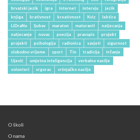
hrvatski jezik
igra
internet
intervju
jezik
knjiga
krativnost
kreativnost
Kviz
lektira
LiDraNo
ljubav
maraton
maturanti
natjecanja
natjecanje
novac
poezija
pravopis
projekt
projekti
psihologija
radionica
savjeti
sigurnost
slobodno vrijeme
sport
Tin
tradicija
trčanje
Ujević
umjetna inteligencija
verbalno nasilje
volonteri
vrgorac
vršnjačko nasilje
O školi
O nama