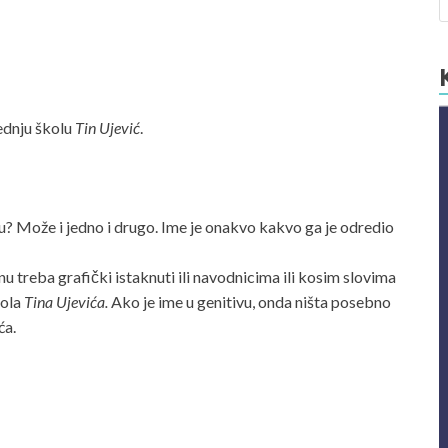
rednju školu
Tin Ujević
.
vu? Može i jedno i drugo. Ime je onakvo kakvo ga je odredio
 treba grafički istaknuti ili navodnicima ili kosim slovima
kola
Tina
Ujevića.
Ako je ime u genitivu, onda ništa posebno
ća.