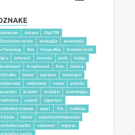
OZNAKE
dadaizam
debata
DigiTIN
Društvene mreže
ekologija
ekonomija
eTwinning
film
fotografija
hrvatski jezik
igra
internet
intervju
jezik
knjiga
krativnost
kreativnost
Kviz
lektira
LiDraNo
ljubav
maraton
maturanti
natjecanja
natjecanje
novac
poezija
pravopis
projekt
projekti
psihologija
radionica
savjeti
sigurnost
slobodno vrijeme
sport
Tin
tradicija
trčanje
Ujević
umjetna inteligencija
verbalno nasilje
volonteri
vrgorac
vršnjačko nasilje