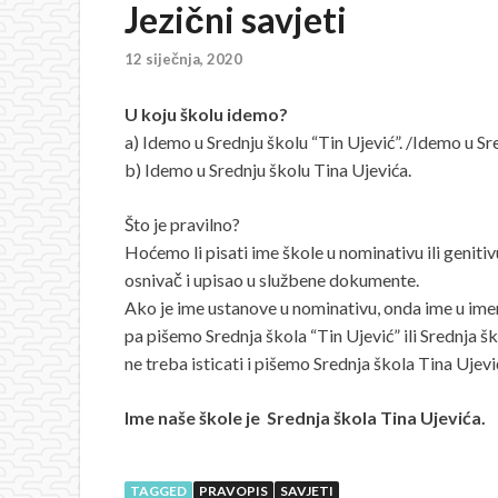
Jezični savjeti
12 siječnja, 2020
U koju školu idemo?
a) Idemo u Srednju školu “Tin Ujević”. /Idemo u S
b) Idemo u Srednju školu Tina Ujevića.
Što je pravilno?
Hoćemo li pisati ime škole u nominativu ili geniti
osnivač i upisao u službene dokumente.
Ako je ime ustanove u nominativu, onda ime u imenu
pa pišemo Srednja škola “Tin Ujević” ili Srednja š
ne treba isticati i pišemo Srednja škola Tina Ujevi
Ime naše škole je Srednja škola Tina Ujevića.
TAGGED
PRAVOPIS
SAVJETI