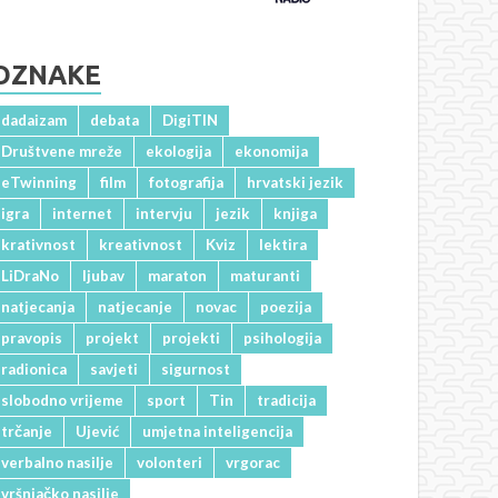
OZNAKE
dadaizam
debata
DigiTIN
Društvene mreže
ekologija
ekonomija
eTwinning
film
fotografija
hrvatski jezik
igra
internet
intervju
jezik
knjiga
krativnost
kreativnost
Kviz
lektira
LiDraNo
ljubav
maraton
maturanti
natjecanja
natjecanje
novac
poezija
pravopis
projekt
projekti
psihologija
radionica
savjeti
sigurnost
slobodno vrijeme
sport
Tin
tradicija
trčanje
Ujević
umjetna inteligencija
verbalno nasilje
volonteri
vrgorac
vršnjačko nasilje