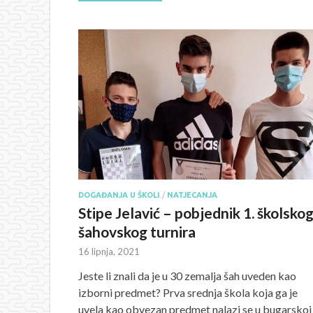
DOGAĐANJA U ŠKOLI
/
NATJECANJA
Stipe Jelavić – pobjednik 1. školsko
šahovskog turnira
16 lipnja, 2021
Jeste li znali da je u 30 zemalja šah uveden kao
izborni predmet? Prva srednja škola koja ga je
uvela kao obvezan predmet nalazi se u bugarskoj