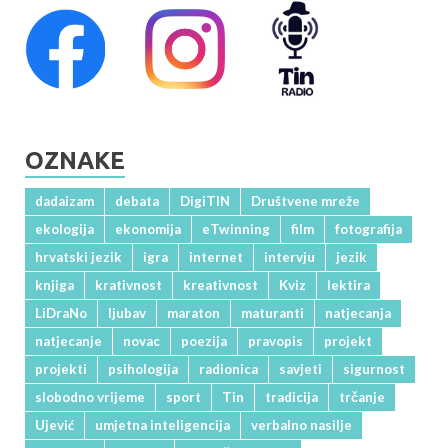
OZNAKE
dadaizam
debata
DigiTIN
Društvene mreže
ekologija
ekonomija
eTwinning
film
fotografija
hrvatski jezik
igra
internet
intervju
jezik
knjiga
krativnost
kreativnost
Kviz
lektira
LiDraNo
ljubav
maraton
maturanti
natjecanja
natjecanje
novac
poezija
pravopis
projekt
projekti
psihologija
radionica
savjeti
sigurnost
slobodno vrijeme
sport
Tin
tradicija
trčanje
Ujević
umjetna inteligencija
verbalno nasilje