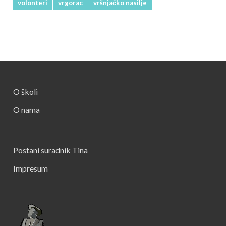
volonteri
vrgorac
vršnjačko nasilje
O školi
O nama
Postani suradnik Tina
Impresum