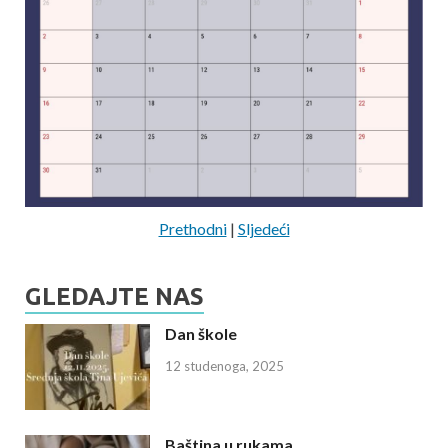
Prethodni
|
Sljedeći
GLEDAJTE NAS
Dan škole
12 studenoga, 2025
Baština u rukama