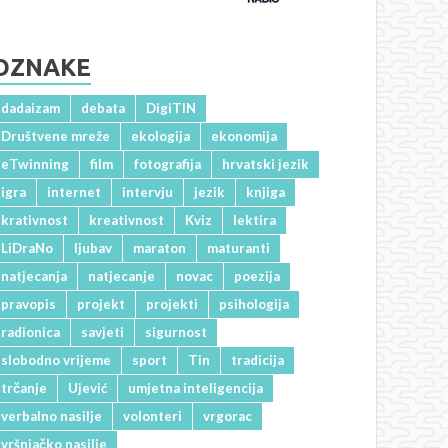
OZNAKE
dadaizam
debata
DigiTIN
Društvene mreže
ekologija
ekonomija
eTwinning
film
fotografija
hrvatski jezik
igra
internet
intervju
jezik
knjiga
krativnost
kreativnost
Kviz
lektira
LiDraNo
ljubav
maraton
maturanti
natjecanja
natjecanje
novac
poezija
pravopis
projekt
projekti
psihologija
radionica
savjeti
sigurnost
slobodno vrijeme
sport
Tin
tradicija
trčanje
Ujević
umjetna inteligencija
verbalno nasilje
volonteri
vrgorac
vršnjačko nasilje