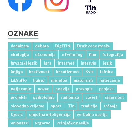
OZNAKE
dadaizam
debata
DigiTIN
Društvene mreže
ekologija
ekonomija
eTwinning
film
fotografija
hrvatski jezik
igra
internet
intervju
jezik
knjiga
krativnost
kreativnost
Kviz
lektira
LiDraNo
ljubav
maraton
maturanti
natjecanja
natjecanje
novac
poezija
pravopis
projekt
projekti
psihologija
radionica
savjeti
sigurnost
slobodno vrijeme
sport
Tin
tradicija
trčanje
Ujević
umjetna inteligencija
verbalno nasilje
volonteri
vrgorac
vršnjačko nasilje