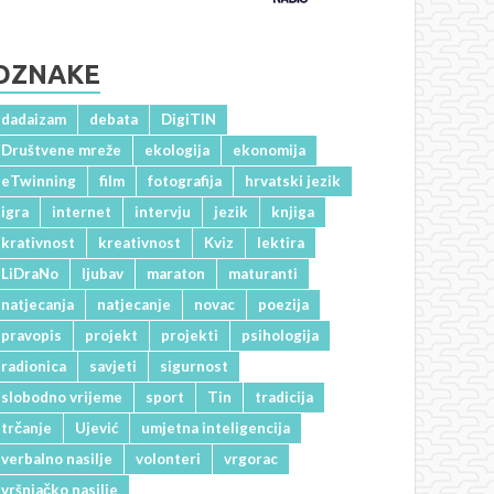
OZNAKE
dadaizam
debata
DigiTIN
Društvene mreže
ekologija
ekonomija
eTwinning
film
fotografija
hrvatski jezik
igra
internet
intervju
jezik
knjiga
krativnost
kreativnost
Kviz
lektira
LiDraNo
ljubav
maraton
maturanti
natjecanja
natjecanje
novac
poezija
pravopis
projekt
projekti
psihologija
radionica
savjeti
sigurnost
slobodno vrijeme
sport
Tin
tradicija
trčanje
Ujević
umjetna inteligencija
verbalno nasilje
volonteri
vrgorac
vršnjačko nasilje