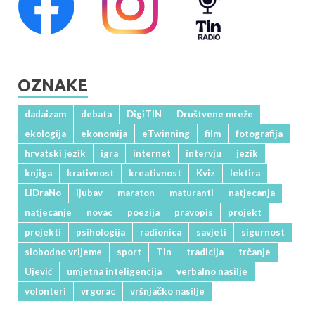
OZNAKE
dadaizam
debata
DigiTIN
Društvene mreže
ekologija
ekonomija
eTwinning
film
fotografija
hrvatski jezik
igra
internet
intervju
jezik
knjiga
krativnost
kreativnost
Kviz
lektira
LiDraNo
ljubav
maraton
maturanti
natjecanja
natjecanje
novac
poezija
pravopis
projekt
projekti
psihologija
radionica
savjeti
sigurnost
slobodno vrijeme
sport
Tin
tradicija
trčanje
Ujević
umjetna inteligencija
verbalno nasilje
volonteri
vrgorac
vršnjačko nasilje