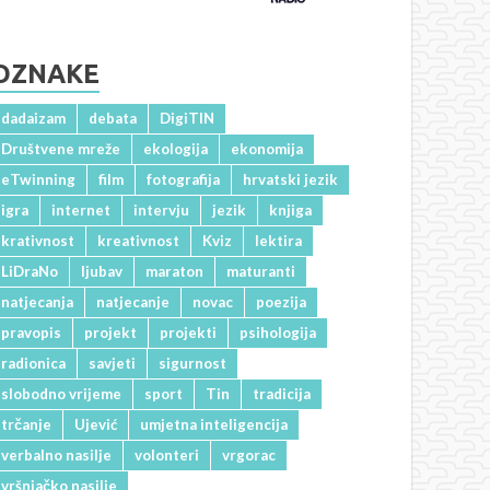
OZNAKE
dadaizam
debata
DigiTIN
Društvene mreže
ekologija
ekonomija
eTwinning
film
fotografija
hrvatski jezik
igra
internet
intervju
jezik
knjiga
krativnost
kreativnost
Kviz
lektira
LiDraNo
ljubav
maraton
maturanti
natjecanja
natjecanje
novac
poezija
pravopis
projekt
projekti
psihologija
radionica
savjeti
sigurnost
slobodno vrijeme
sport
Tin
tradicija
trčanje
Ujević
umjetna inteligencija
verbalno nasilje
volonteri
vrgorac
vršnjačko nasilje